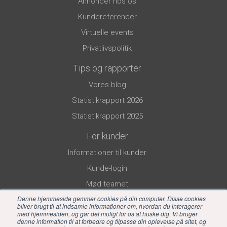
Annoncér hos os
Kundereferencer
Virtuelle events
Privatlivspolitik
Tips og rapporter
Vores blog
Statistikrapport 2026
Statistikrapport 2025
For kunder
Informationer til kunder
Kunde-login
Mød teamet
Denne hjemmeside gemmer cookies på din computer. Disse cookies
bliver brugt til at indsamle informationer om, hvordan du interagerer
med hjemmesiden, og gør det muligt for os at huske dig. Vi bruger
denne information til at forbedre og tilpasse din oplevelse på sitet, og