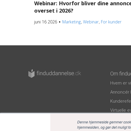
Webinar: Hvorfor bliver dine annonc
overset i 2026?
juni 16 2026
Marketing
Webinar
For kunder
●
Om findu
Hvem er vi
Annoncér 
Kunderefe
Virtuelle 
Privatlivspo
Denne hjemmeside gemmer cookies 
hjemmesiden, og gør det muligt for 