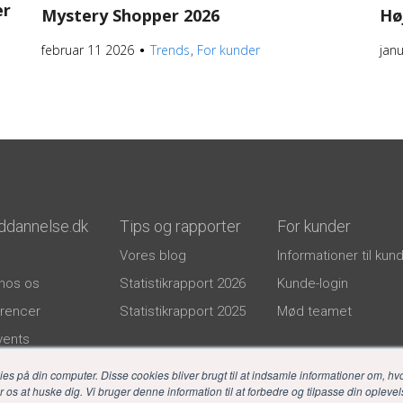
er
Mystery Shopper 2026
Hø
februar 11 2026
Trends
For kunder
jan
●
ddannelse.dk
Tips og rapporter
For kunder
Vores blog
Informationer til kun
hos os
Statistikrapport 2026
Kunde-login
rencer
Statistikrapport 2025
Mød teamet
events
litik
på din computer. Disse cookies bliver brugt til at indsamle informationer om, hv
os at huske dig. Vi bruger denne information til at forbedre og tilpasse din oplevels