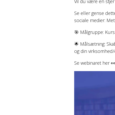
Vil du være en stje
Se eller gense dett
sociale medier: Met
🎯 Målgruppe: Kur
🌟 Målsætning: Skab
og din virksomhed/o
Se webinaret her
