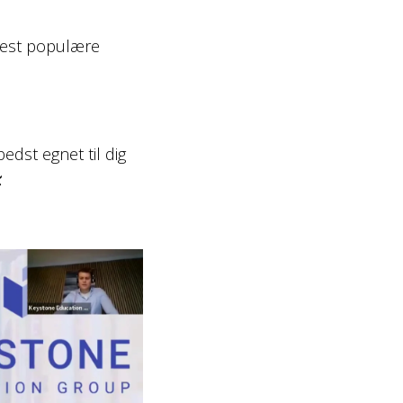
 mest populære
edst egnet til dig
️