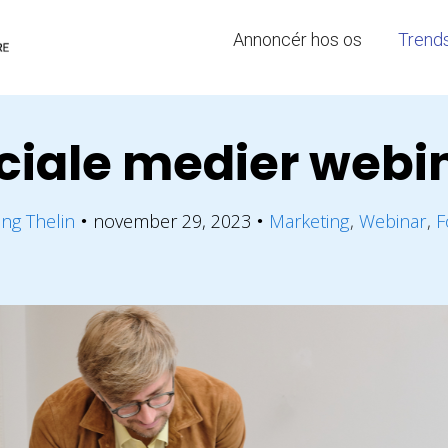
Annoncér hos os
Trend
ciale medier webi
ing Thelin
november 29, 2023
Marketing
Webinar
F
●
●