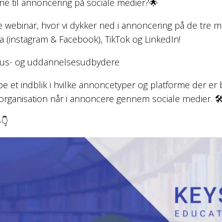
rne til annoncering på sociale medier?🌟
e webinar, hvor vi dykker ned i annoncering på de tre
a (instagram & Facebook), TikTok og LinkedIn!
sus- og uddannelsesudbydere
e et indblik i hvilke annoncetyper og platforme der er b
rganisation når i annoncere gennem sociale medier. 🛠

👇