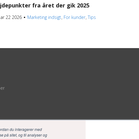
jdepunkter fra året der gik 2025
uar 22 2026
Marketing indsigt
For kunder
Tips
●
der
ordan du interagerer med
e på sitet, og til analyser og