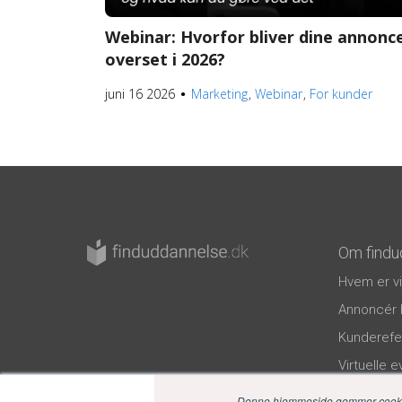
Webinar: Hvorfor bliver dine annonc
overset i 2026?
juni 16 2026
Marketing
Webinar
For kunder
●
Om findu
Hvem er vi
Annoncér 
Kunderefe
Virtuelle 
Privatlivspo
Denne hjemmeside gemmer cookies 