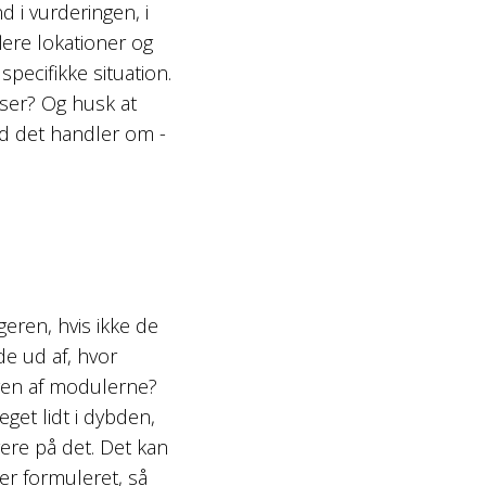
d i vurderingen, i
lere lokationer og
specifikke situation.
iser? Og husk at
ad det handler om -
geren, hvis ikke de
nde ud af, hvor
ngen af modulerne?
get lidt i dybden,
gere på det. Det kan
er formuleret, så