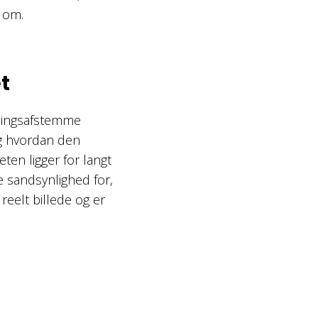
r om.
t
tningsafstemme
og hvordan den
ten ligger for langt
re sandsynlighed for,
 reelt billede og er