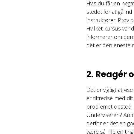
Hvis du får en negat
stedet for at gå in
instruktører. Prøv d
Hvilket kursus var 
informerer om den n
det er den eneste 
2. Reagér o
Det er vigtigt at vi
er tilfredse med dit
problemet opstod. V
Underviseren? Anmel
derfor er det en go
være så lille en ti