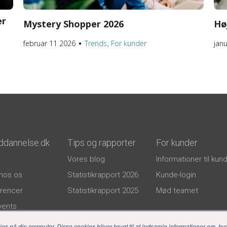
er
Mystery Shopper 2026
Hø
februar 11 2026
Trends
For kunder
jan
●
ddannelse.dk
Tips og rapporter
For kunder
Vores blog
Informationer til kun
hos os
Statistikrapport 2026
Kunde-login
rencer
Statistikrapport 2025
Mød teamet
events
litik
på din computer. Disse cookies bliver brugt til at indsamle informationer om, hv