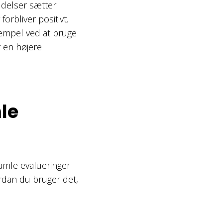
ldelser sætter
orbliver positivt.
empel ved at bruge
r en højere
le
amle evalueringer
ordan du bruger det,