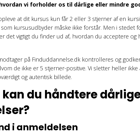
 hvordan vi forholder os til dårlige eller mindre g
leve at dit kursus kun får 2 eller 3 stjerner af en kursist
som kursusudbyder måske ikke forstår. Men i stedet fo
 er det vigtigt du finder ud af, hvordan du acceptere o
modtager på Finduddannelse.dk kontrolleres og godke
vom de ikke er 5 stjerner-positive. Vi sletter heller ikke
oværdigt og autentisk billede.
kan du håndtere dårlig
lser?
 ind i anmeldelsen