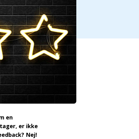
om en
ager, er ikke
feedback? Nej!