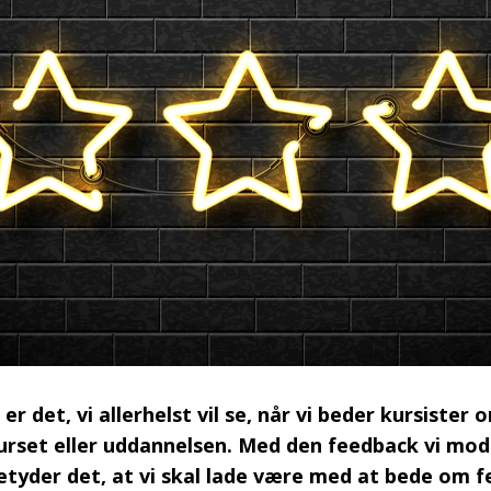
er det, vi allerhelst vil se, når vi beder kursister 
rset eller uddannelsen. Med den feedback vi modt
 Betyder det, at vi skal lade være med at bede om 