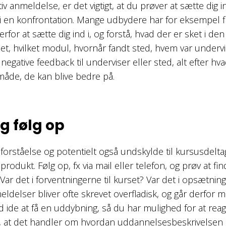
iv anmeldelse, er det vigtigt, at du prøver at sætte dig in
d i en konfrontation. Mange udbydere har for eksempel f
erfor at sætte dig ind i, og forstå, hvad der er sket i den 
det, hvilket modul, hvornår fandt sted, hvem var underv
egative feedback til underviser eller sted, alt efter hv
måde, de kan blive bedre på.
g følg op
se forståelse og potentielt også undskylde til kursusdelta
 produkt. Følg op, fx via mail eller telefon, og prøv at fi
ar det i forventningerne til kurset? Var det i opsætni
delser bliver ofte skrevet overfladisk, og går derfor me
d ide at få en uddybning, så du har mulighed for at rea
ng, at det handler om hvordan uddannelsesbeskrivelsen 