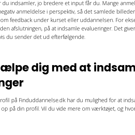
er du indsamler, jo bredere et input får du. Mange anme
gativ anmeldelse i perspektiv, så det samlede billeder f
 om feedback under kurset eller uddannelsen. For eks
den afslutningen, på at indsamle evalueringer. Det give
vis du sender det ud efterfølgende.
jælpe dig med at indsam
inger
rofil på Finduddannelse.dk har du mulighed for at inds
op på din profil. Vil du vide mere om værktøjet, og hv