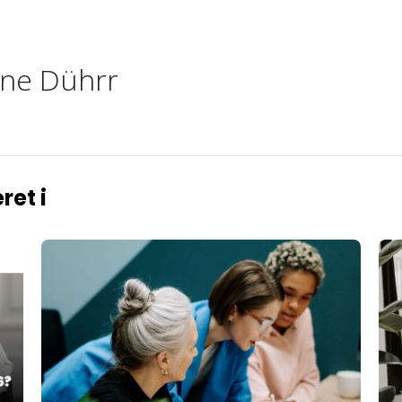
ine Dührr
ret i