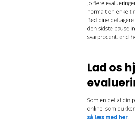
Jo flere evaluering
normalt en enkelt ne
Bed dine deltagere
den sidste pause in
svarprocent, end h
Lad os h
evaluer
Som en del af din p
online, som dukker 
så læs med her
.