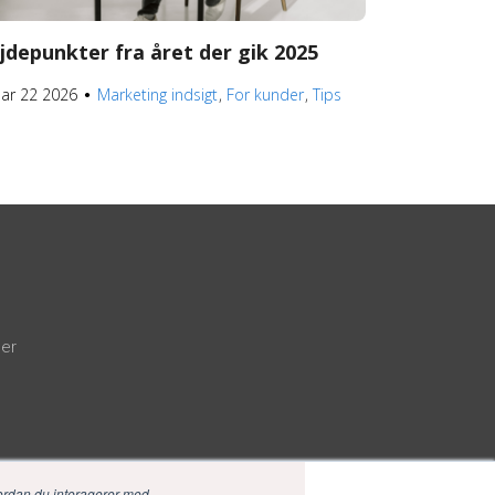
jdepunkter fra året der gik 2025
uar 22 2026
Marketing indsigt
For kunder
Tips
●
der
ordan du interagerer med