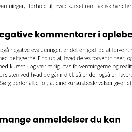
ventninger, i forhold til, hvad kurset rent faktisk handle
negative kommentarer i opløbe
ndgå negative evalueringer, er det en god ide at forven
med deltagerne. Find ud af, hvad deres forventninger, 
 kurset - og vær ærlig, hvis forventningerne og realite
ursisten ved hvad de går ind til, så er der også en lave
 Sørg derfor altid for, at dine kursusbeskrivelser giver et
å mange anmeldelser du kan