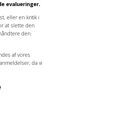
ode evalueringer.
, eller en kritik i
r at slette den
g håndtere den
ndes af vores
 anmeldelser, da vi
e