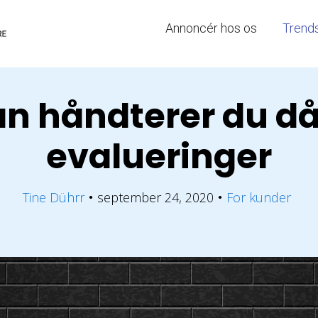
Annoncér hos os
Trend
n håndterer du då
evalueringer
Tine Dührr
september 24, 2020
For kunder
●
●